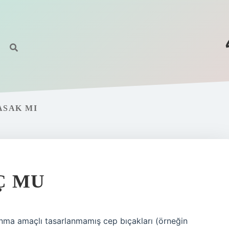
ASAK MI
Ç MU
unma amaçlı tasarlanmamış cep bıçakları (örneğin