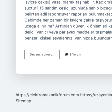
İsviçre çakısı) yasal olarak taşınabilir. Kaç cm
suçtur? 15 santim kesici uzunluğa sahip bıçağ
belirten adli laboratuvar raporları bulunmaktad
Cebimde her zaman bir İsviçre çakısı taşıyorum
uçağa alınır mı? Arttırılan güvenlik önlemleri 
delici, yanıcı veya parlayıcı maddeler taşımala
benzeri kişisel eşyalarınızı yanınızda bulund
Isveç
Devamını okuyun
8 Yorum
Çakısı
Suç
Mu
https://elektromekanikforum.com
https://uzayemla
Sitemap