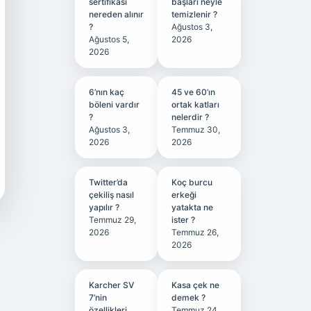
sertifikası
başları neyle
nereden alınır
temizlenir ?
?
Ağustos 3,
Ağustos 5,
2026
2026
6’nın kaç
45 ve 60’ın
böleni vardır
ortak katları
?
nelerdir ?
Ağustos 3,
Temmuz 30,
2026
2026
Twitter’da
Koç burcu
çekiliş nasıl
erkeği
yapılır ?
yatakta ne
Temmuz 29,
ister ?
2026
Temmuz 26,
2026
Karcher SV
Kasa çek ne
7’nin
demek ?
özellikleri
Temmuz 24,