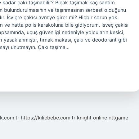
’e kadar çakı taşınabilir? Bıçak taşımak kaç santim
ın bulundurulmasının ve taşınmasının serbest olduğunu
ır. İsviçre çakısı avm’ye girer mi? Hiçbir sorun yok.
 ve hatta polis karakoluna bile gidiyorum. Isveç çakısı
kapsamında, uçuş güvenliği nedeniyle yolcuların kesici,
rı yasaklanmıştır, tırnak makası, çakı ve deodorant gibi
urmayı unutmayın. Çakı taşıma…
k.com.tr
https://kilicbebe.com.tr
knight online
nttgame