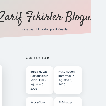
Zarif Fikirler Blogu
Hayatına şıklık katan pratik öneriler!
hiltonbet güncel
tulipbet giriş
SIDEBAR
SON YAZILAR
Bursa Hayat
Kuka neden
Hastanesi’nin
kararmaz ?
sahibi kim ?
Ağustos 6,
Ağustos 6,
2026
2026
Avcı eğitim
Akü kutup