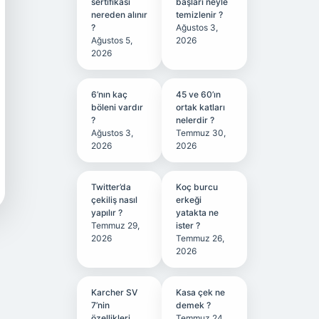
sertifikası
başları neyle
nereden alınır
temizlenir ?
?
Ağustos 3,
Ağustos 5,
2026
2026
6’nın kaç
45 ve 60’ın
böleni vardır
ortak katları
?
nelerdir ?
Ağustos 3,
Temmuz 30,
2026
2026
Twitter’da
Koç burcu
çekiliş nasıl
erkeği
yapılır ?
yatakta ne
Temmuz 29,
ister ?
2026
Temmuz 26,
2026
Karcher SV
Kasa çek ne
7’nin
demek ?
özellikleri
Temmuz 24,