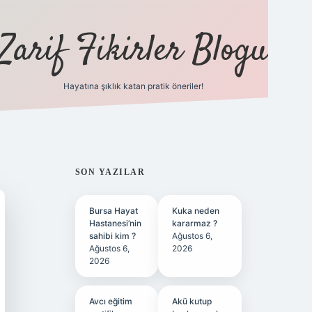
Zarif Fikirler Blogu
Hayatına şıklık katan pratik öneriler!
hiltonbet güncel
tulipbet giriş
SIDEBAR
SON YAZILAR
Bursa Hayat
Kuka neden
Hastanesi’nin
kararmaz ?
sahibi kim ?
Ağustos 6,
Ağustos 6,
2026
2026
Avcı eğitim
Akü kutup