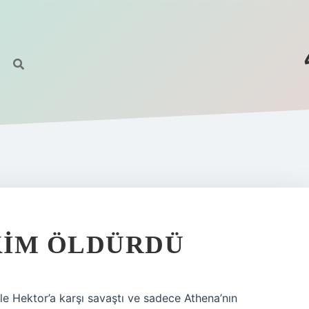
KIM ÖLDÜRDÜ
ile Hektor’a karşı savaştı ve sadece Athena’nın