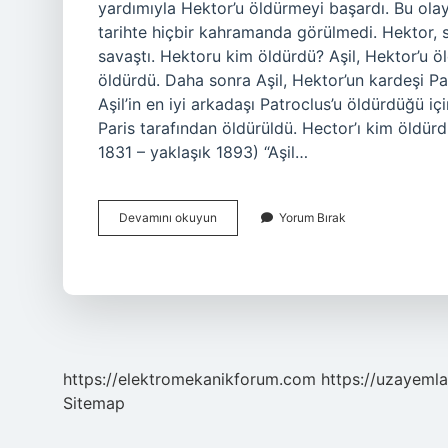
yardımıyla Hektor’u öldürmeyi başardı. Bu olay
tarihte hiçbir kahramanda görülmedi. Hektor, s
savaştı. Hektoru kim öldürdü? Aşil, Hektor’u öl
öldürdü. Daha sonra Aşil, Hektor’un kardeşi Pa
Aşil’in en iyi arkadaşı Patroclus’u öldürdüğü i
Paris tarafından öldürüldü. Hector’ı kim öldür
1831 – yaklaşık 1893) “Aşil…
Truva
Devamını okuyun
Yorum Bırak
Hector
Kim
Öldürdü
https://elektromekanikforum.com
https://uzayemla
Sitemap