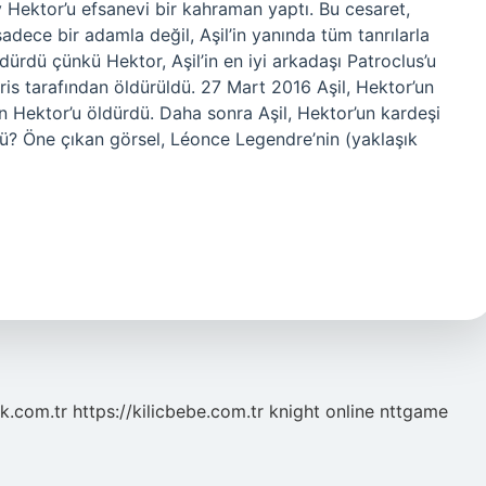
 Hektor’u efsanevi bir kahraman yaptı. Bu cesaret,
adece bir adamla değil, Aşil’in yanında tüm tanrılarla
dürdü çünkü Hektor, Aşil’in en iyi arkadaşı Patroclus’u
ris tarafından öldürüldü. 27 Mart 2016 Aşil, Hektor’un
çin Hektor’u öldürdü. Daha sonra Aşil, Hektor’un kardeşi
dü? Öne çıkan görsel, Léonce Legendre’nin (yaklaşık
k.com.tr
https://kilicbebe.com.tr
knight online
nttgame