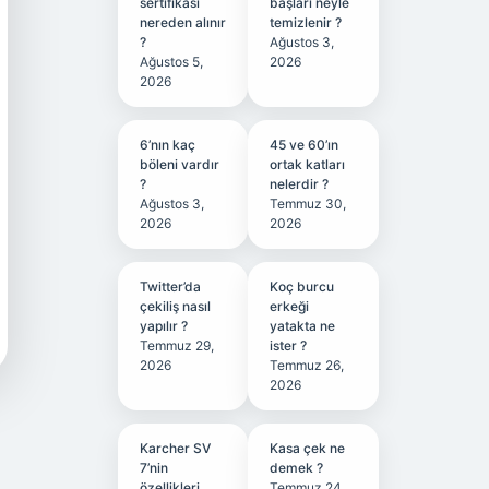
sertifikası
başları neyle
nereden alınır
temizlenir ?
?
Ağustos 3,
Ağustos 5,
2026
2026
6’nın kaç
45 ve 60’ın
böleni vardır
ortak katları
?
nelerdir ?
Ağustos 3,
Temmuz 30,
2026
2026
Twitter’da
Koç burcu
çekiliş nasıl
erkeği
yapılır ?
yatakta ne
Temmuz 29,
ister ?
2026
Temmuz 26,
2026
Karcher SV
Kasa çek ne
7’nin
demek ?
özellikleri
Temmuz 24,