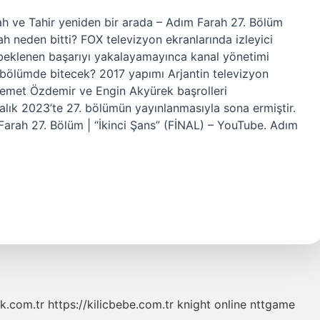
h ve Tahir yeniden bir arada – Adım Farah 27. Bölüm
 neden bitti? FOX televizyon ekranlarında izleyici
i beklenen başarıyı yakalayamayınca kanal yönetimi
ı bölümde bitecek? 2017 yapımı Arjantin televizyon
 Demet Özdemir ve Engin Akyürek başrolleri
alık 2023’te 27. bölümün yayınlanmasıyla sona ermiştir.
rah 27. Bölüm | “İkinci Şans” (FİNAL) – YouTube. Adım
k.com.tr
https://kilicbebe.com.tr
knight online
nttgame