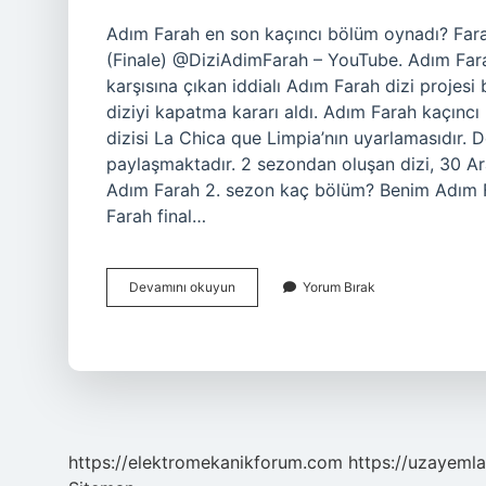
Adım Farah en son kaçıncı bölüm oynadı? Fara
(Finale) @DiziAdimFarah – YouTube. Adım Farah
karşısına çıkan iddialı Adım Farah dizi projes
diziyi kapatma kararı aldı. Adım Farah kaçınc
dizisi La Chica que Limpia’nın uyarlamasıdır.
paylaşmaktadır. 2 sezondan oluşan dizi, 30 Ar
Adım Farah 2. sezon kaç bölüm? Benim Adım Fa
Farah final…
Adım
Devamını okuyun
Yorum Bırak
Farah
Son
Bölüm
Kaçıncı
Bölüm
https://elektromekanikforum.com
https://uzayemla