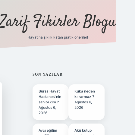
Zarif Fikirler Blogu
Hayatına şıklık katan pratik öneriler!
hiltonbet güncel
tulipbet giriş
SIDEBAR
SON YAZILAR
Bursa Hayat
Kuka neden
Hastanesi’nin
kararmaz ?
sahibi kim ?
Ağustos 6,
Ağustos 6,
2026
2026
Avcı eğitim
Akü kutup