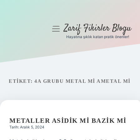
Zarif Fikirler Blogu
menüyü
aç
Hayatına şıklık katan pratik öneriler!
Anasayfa
Gizlilik Politikası
Yasal Uyarı
ETIKET:
4A GRUBU METAL MI AMETAL MI
Hakkımızda
METALLER ASIDIK MI BAZIK MI
Tarih: Aralık 5, 2024