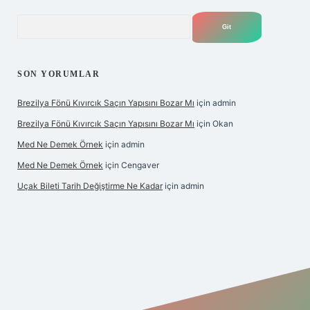
Arama
SON YORUMLAR
Brezilya Fönü Kıvırcık Saçın Yapısını Bozar Mı
için
admin
Brezilya Fönü Kıvırcık Saçın Yapısını Bozar Mı
için
Okan
Med Ne Demek Örnek
için
admin
Med Ne Demek Örnek
için
Cengaver
Uçak Bileti Tarih Değiştirme Ne Kadar
için
admin
bet giriş