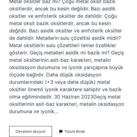
Metal oksitler baz mı? Çoğu metal oksit bazik
oksitlerdir, ancak bu kesin değildir. Bazı asidik
oksitler ve amfoterik oksitler de dahildir. Çoğu
metal oksit bazik oksitlerdir, ancak bu kesin
değildir. Bazı asidik oksitler ve amfoterik oksitler
de dahildir. Metallerin sulu çözeltisi asidik midir?
Metal oksitlerin sulu çözeltileri temel özellikler
gösterir. Geçiş metalleri asidik mi bazik mi? Geçiş
metal oksitlerinin asit-baz karakteri, metalin
oksidasyon durumuna ve iyonik yarıçapına büyük
ölçüde bağlıdır. Daha düşük oksidasyon
durumlarındaki (+3 veya daha düşük) metal
oksitler önemli iyonik karaktere sahiptir ve bazik
olma eğilimindedir. 30 Haziran 2023Geçiş metal
oksitlerinin asit-baz karakteri, metalin oksidasyon
durumuna ve iyonik…
Metaller
Devamını okuyun
Yorum Bırak
Asidik