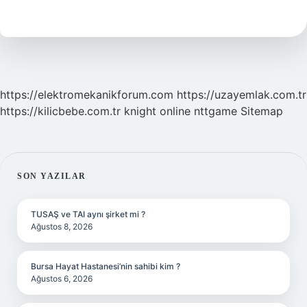
Mi
Bazik
Mi
https://elektromekanikforum.com
https://uzayemlak.com.tr
https://kilicbebe.com.tr
knight online
nttgame
Sitemap
SIDEBAR
SON YAZILAR
TUSAŞ ve TAI aynı şirket mi ?
Ağustos 8, 2026
Bursa Hayat Hastanesi’nin sahibi kim ?
Ağustos 6, 2026