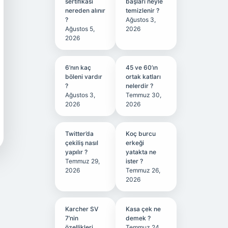
sertifikası
başları neyle
nereden alınır
temizlenir ?
?
Ağustos 3,
Ağustos 5,
2026
2026
6’nın kaç
45 ve 60’ın
böleni vardır
ortak katları
?
nelerdir ?
Ağustos 3,
Temmuz 30,
2026
2026
Twitter’da
Koç burcu
çekiliş nasıl
erkeği
yapılır ?
yatakta ne
Temmuz 29,
ister ?
2026
Temmuz 26,
2026
Karcher SV
Kasa çek ne
7’nin
demek ?
özellikleri
Temmuz 24,