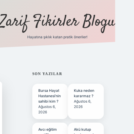
Zarif Fikirler Blogu
Hayatına şıklık katan pratik öneriler!
hiltonbet gü
SIDEBAR
SON YAZILAR
Bursa Hayat
Kuka neden
Hastanesi’nin
kararmaz ?
sahibi kim ?
Ağustos 6,
Ağustos 6,
2026
2026
Avcı eğitim
Akü kutup