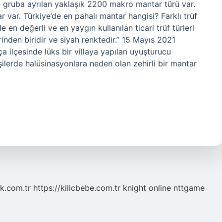
ç gruba ayrılan yaklaşık 2200 makro mantar türü var.
r var. Türkiye’de en pahalı mantar hangisi? Farklı trüf
de en değerli ve en yaygın kullanılan ticari trüf türleri
rinden biridir ve siyah renktedir.” 15 Mayıs 2021
ça ilçesinde lüks bir villaya yapılan uyuşturucu
şilerde halüsinasyonlara neden olan zehirli bir mantar
k.com.tr
https://kilicbebe.com.tr
knight online
nttgame