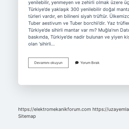
yenilebilir, yenmeyen ve zehirli olmak üzere ü
Türkiye’de yaklaşık 300 yenilebilir doğal manta
türleri vardır, en bilineni siyah trüftür. Ülkemiz
Tuber aestivum ve Tuber borchii’dir. Yaz trüfle
Türkiye’de sihirli mantar var mı? Muğla’nın Dat
baskında, Türkiye’de nadir bulunan ve yiyen ki
olan ‘sihirli…
Türkiyede
Devamını okuyun
Yorum Bırak
Kaç
Mantar
Türü
Var
https://elektromekanikforum.com
https://uzayemla
Sitemap