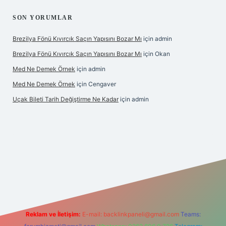
SON YORUMLAR
Brezilya Fönü Kıvırcık Saçın Yapısını Bozar Mı
için
admin
Brezilya Fönü Kıvırcık Saçın Yapısını Bozar Mı
için
Okan
Med Ne Demek Örnek
için
admin
Med Ne Demek Örnek
için
Cengaver
Uçak Bileti Tarih Değiştirme Ne Kadar
için
admin
ipbet giriş
Reklam ve İletişim:
E-mail:
backlinkpaneli@gmail.com
Teams: