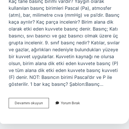
Kaç tane basınç birimi vardır? Yaygın olarak
kullanılan basınç birimleri Pascal (Pa), atmosfer
(atm), bar, milimetre cıva (mmHg) ve psi’dir. Basınç
kaça ayrılır? Kaç parça incelenir? Birim alana dik
olarak etki eden kuvvete basınç denir. Basınç; Katı
basıncı, sıvı basıncı ve gaz basıncı olmak üzere üç
grupta incelenir. 9. sınıf basınç nedir? Katılar, sıvılar
ve gazlar, ağırlıkları nedeniyle bulundukları yüzeye
bir kuvvet uygularlar. Kuvvetin kaynağı ne olursa
olsun, birim alana dik etki eden kuvvete basınç (P)
ve tüm alana dik etki eden kuvvete basınç kuvveti
(F) denir. NOT: Basıncın birimi Pascal’dır ve P ile
gösterilir. 1 bar kaç basınç? Şablon:Basınç…
Kaç
Devamını okuyun
Yorum Bırak
Tane
Basınç
Vardır