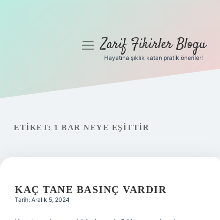
Zarif Fikirler Blogu
menüyü
aç
Hayatına şıklık katan pratik öneriler!
Anasayfa
Gizlilik Politikası
Yasal Uyarı
ETIKET:
1 BAR NEYE EŞITTIR
Hakkımızda
KAÇ TANE BASINÇ VARDIR
Tarih: Aralık 5, 2024